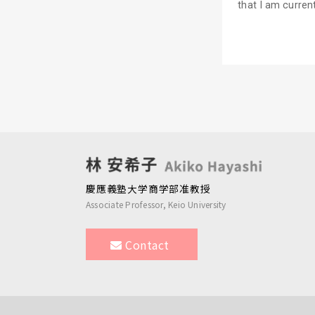
that I am current
慶應義塾大学商学部准教授
Associate Professor, Keio University
Contact