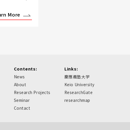
arn More
Contents:
Links:
News
慶應義塾大学
About
Keio University
Research Projects
ResearchGate
Seminar
researchmap
Contact