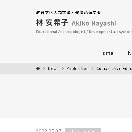
教育文化人類学者・発達心理学者
Educational Anthropologist / Developmental psychol
Home
N
News
Publication
Comparative 
Publication
2022.05.07