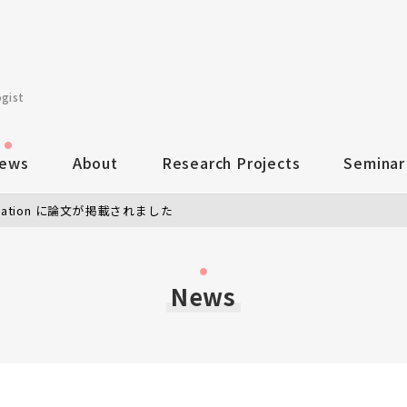
ogist
ews
About
Research Projects
Seminar
Education に論文が掲載されました
News