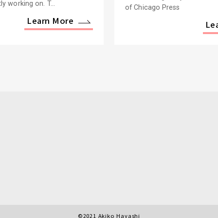
ly working on. T...
of Chicago Press
Learn More
Le
©2021 Akiko Hayashi