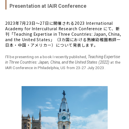
Presentation at IAIR Conference
2023年7月23日〜27日に開催される2023 International
Academy for Intercultural Research Conference にて、新
刊「Teaching Expertise in Three Countries: Japan, China,
and the United States」（3カ国における熟練幼稚園教師ー
日本・中国・アメリカー）について発表します。
I'll be presenting on a book I recently published,
Teaching Expertise
in Three Countries: Japan, China, and the United States (2022)
at the
IAIR Conference in Philadelphia, US from 23-27 July 2023.